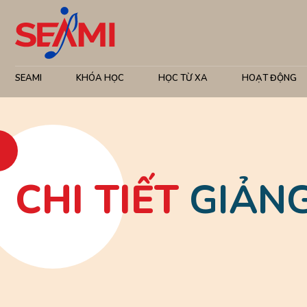
SEAMI
KHÓA HỌC
HỌC TỪ XA
HOẠT ĐỘNG
CHI TIẾT
GIẢNG