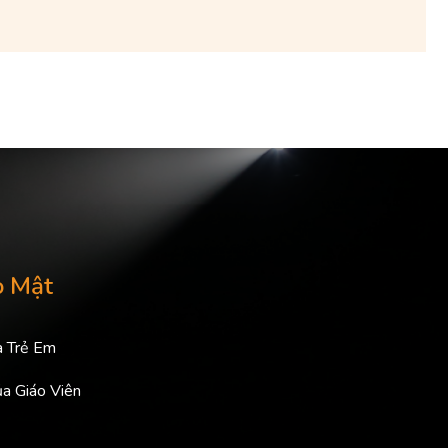
o Mật
a Trẻ Em
ủa Giáo Viên