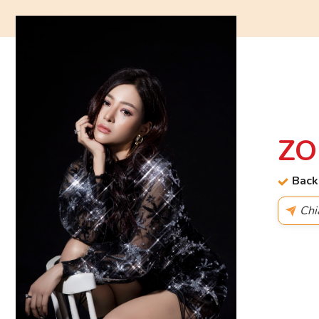
ZO
Back
Chi