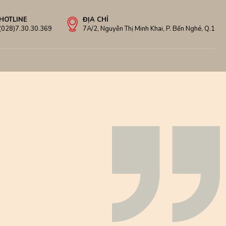
HOTLINE
ĐỊA CHỈ
(028)7.30.30.369
7A/2, Nguyễn Thị Minh Khai, P. Bến Nghé, Q.1