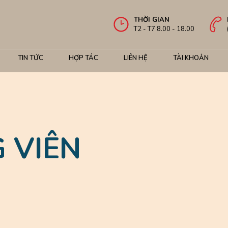
THỜI GIAN
T2 - T7 8.00 - 18.00
TIN TỨC
HỢP TÁC
LIÊN HỆ
TÀI KHOẢN
 VIÊN