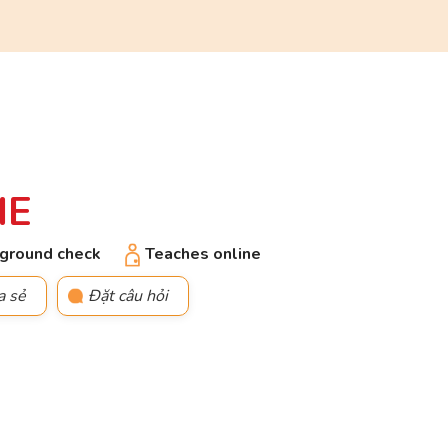
IE
ground check
Teaches online
a sẻ
Đặt câu hỏi