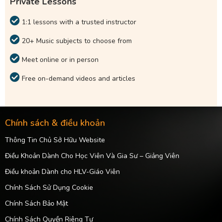
Private Lessons
1:1 lessons with a trusted instructor
20+ Music subjects to choose from
Meet online or in person
Free on-demand videos and articles
Chính sách & điều khoản
Thông Tin Chủ Sở Hữu Website
Điều Khoản Dành Cho Học Viên Và Gia Sư – Giảng Viên
Điều khoản Dành cho HLV-Giáo Viên
Chính Sách Sử Dụng Cookie
Chính Sách Bảo Mật
Chính Sách Quyền Riêng Tư