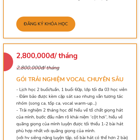
ĐĂNG KÝ KHÓA HỌC
2,800,000đ/ tháng
2,800,000đ/ tháng
GÓI TRẢI NGHIỆM VOCAL CHUYÊN SÂU
- Lịch học 2 buổi/tuần, 1 buổi 60p, lớp tối đa 03 học viên
- Đảm bảo được kèm cặp sát sao nhưng vẫn tương tác
nhóm (song ca, tốp ca, vocal warm-up…)
- Trải nghiệm 2 tháng học để hiểu về tố chất giọng hát
của mình, bước đầu nắm rõ khái niệm “cột hơi”, hiểu về
quãng giọng của mình luyện được tối thiểu 1-2 bài hát
phù hợp nhất với quãng giọng của mình.
(với hv siêng năng luyện tập, số bài hát có thể hơn 2 bài)