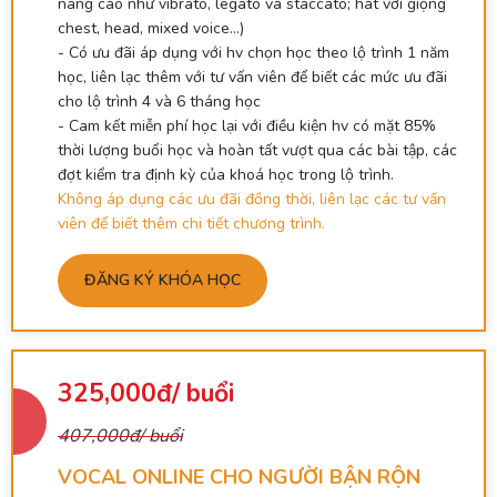
nâng cao như vibrato, legato và staccato; hát với giọng
chest, head, mixed voice…)
- Có ưu đãi áp dụng với hv chọn học theo lộ trình 1 năm
học, liên lạc thêm với tư vấn viên để biết các mức ưu đãi
cho lộ trình 4 và 6 tháng học
- Cam kết miễn phí học lại với điều kiện hv có mặt 85%
thời lượng buổi học và hoàn tất vượt qua các bài tập, các
đợt kiểm tra định kỳ của khoá học trong lộ trình.
Không áp dụng các ưu đãi đồng thời, liên lạc các tư vấn
viên để biết thêm chi tiết chương trình.
ĐĂNG KÝ KHÓA HỌC
325,000đ/ buổi
407,000đ/ buổi
VOCAL ONLINE CHO NGƯỜI BẬN RỘN