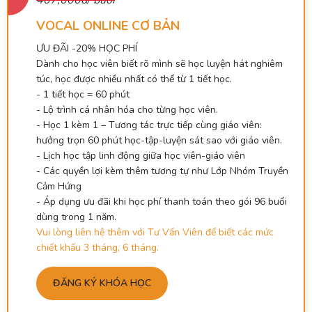
VOCAL ONLINE CƠ BẢN
ƯU ĐÃI -20% HỌC PHÍ
Dành cho học viên biết rõ mình sẽ học luyện hát nghiêm
túc, học được nhiều nhất có thể từ 1 tiết học.
- 1 tiết học = 60 phút
- Lộ trình cá nhân hóa cho từng học viên.
- Học 1 kèm 1 – Tương tác trực tiếp cùng giáo viên:
hưởng trọn 60 phút học-tập-luyện sát sao với giáo viên.
- Lịch học tập linh động giữa học viên-giáo viên
- Các quyền lợi kèm thêm tương tự như Lớp Nhóm Truyền
Cảm Hứng
- Áp dụng ưu đãi khi học phí thanh toán theo gói 96 buổi
dùng trong 1 năm.
Vui lòng liên hệ thêm với Tư Vấn Viên để biết các mức
chiết khấu 3 tháng, 6 tháng.
ĐĂNG KÝ KHÓA HỌC