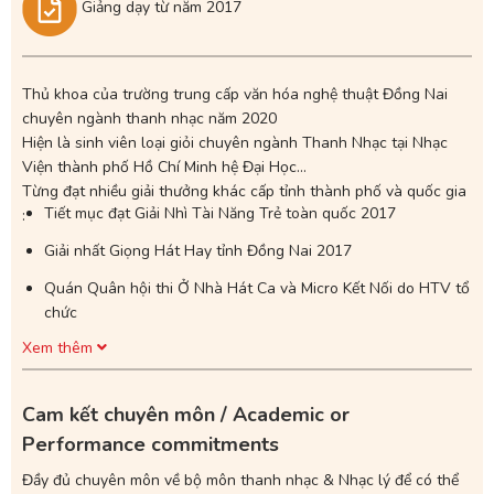
Giảng dạy từ năm 2017
Thủ khoa của trường trung cấp văn hóa nghệ thuật Đồng Nai
chuyên ngành thanh nhạc năm 2020
Hiện là sinh viên loại giỏi chuyên ngành Thanh Nhạc tại Nhạc
Viện thành phố Hồ Chí Minh hệ Đại Học
Từng đạt nhiều giải thưởng khác cấp tỉnh thành phố và quốc gia
Tiết mục đạt Giải Nhì Tài Năng Trẻ toàn quốc 2017
:
Giải nhất Giọng Hát Hay tỉnh Đồng Nai 2017
Quán Quân hội thi Ở Nhà Hát Ca và Micro Kết Nối do HTV tổ
chức
Xem thêm
Giải Nhất Hội Thi "Tuyên Truyền Ca Khúc Cách Mạng" Thành
Phố Biên Hoà năm 2020
Cam kết chuyên môn / Academic or
Từng xuất hiện trên các ĐTH lớn của Việt Nam như : HTV,
VTV, ANTV...
Performance commitments
Có thể dạy được nhiều dòng nhạc: trữ tình, Ballad ,R&B Cổ
Đầy đủ chuyên môn về bộ môn thanh nhạc & Nhạc lý để có thể
điển, jazz