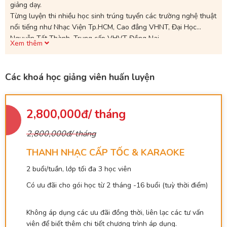
giảng dạy.
Từng luyện thi nhiều học sinh trúng tuyển các trường nghệ thuật
nổi tiếng như Nhạc Viện Tp.HCM, Cao đẳng VHNT, Đại Học
Nguyễn Tất Thành, Trung cấp VHVT Đồng Nai...
Xem thêm
cũng như huấn luyện cho nhiều học sinh đạt giải cao trong các
cuộc thi âm nhạc lớn: Top 8 The Voice Kid 2021, Quán Quân
Tuyệt Đỉnh Song Ca Nhí 2019...
Các khoá học giảng viên huấn luyện
2,800,000đ/ tháng
2,800,000đ/ tháng
THANH NHẠC CẤP TỐC & KARAOKE
2 buổi/tuần, lớp tối đa 3 học viên
Có ưu đãi cho gói học từ 2 tháng -16 buổi (tuỳ thời điểm)
Không áp dụng các ưu đãi đồng thời, liên lạc các tư vấn
viên để biết thêm chi tiết chương trình áp dụng.