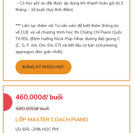
- Có học phí ưu đãi được áp dụng khi thanh toán gói từ 2
tháng – 16 buổi (tuỳ thời điểm)
*** Liên lạc thêm với Tư vấn viên để biết thêm thông tin
về CLB, và về chương trình học thi Chứng Chỉ Piano Quốc
Tế RSL (Định hướng Rock-Pop-Nhạc đương đại) giọng C
(C, G, F, Am, Dm, Em, E7) và tiết tấu cơ bản (strumming,
appregios đơn giản nhất).
ĐĂNG KÝ KHÓA HỌC
460,000đ/ buổi
580,000đ/ buổi
LỚP MASTER COACH PIANO
ƯU ĐÃI -20% HỌC PHÍ