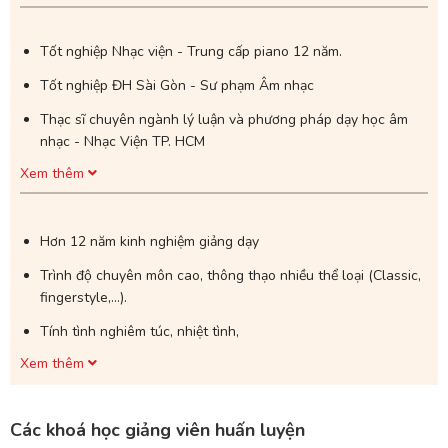
Tốt nghiệp Nhạc viện - Trung cấp piano 12 năm.
Tốt nghiệp ĐH Sài Gòn - Sư phạm Âm nhạc
Thạc sĩ chuyên ngành lý luận và phương pháp dạy học âm
nhạc - Nhạc Viện TP. HCM
Xem thêm
Đã có 2 học viên: Phương Mi và Trần Bảo An biểu diễn rất
thành công tại SEAMI Gala 2019
Hơn 12 năm kinh nghiệm giảng dạy
Trình độ chuyên môn cao, thông thạo nhiều thể loại (Classic,
fingerstyle,...).
Tính tình nghiêm túc, nhiệt tình,
Xem thêm
Khả năng sư phạm và truyền đạt tốt
Thích hợp cho trẻ em, người lớn muốn học piano chuyên sâu.
Đặc biệt lộ trình dạy cho trẻ em hiệu quả.
Các khoá học giảng viên huấn luyện